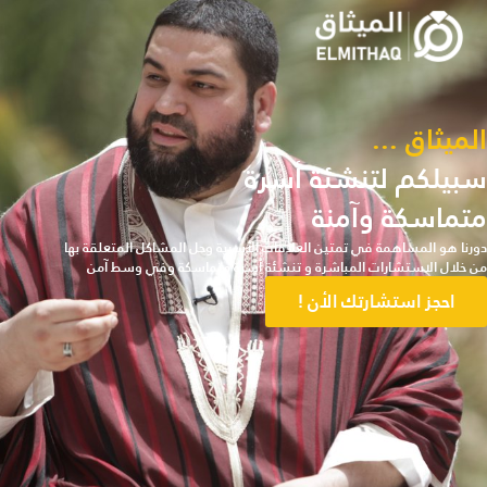
الميثاق ...
سبيلكم لتنشئة أسرة
متماسكة وآمنة
دورنا هو المساهمة في تمتين العلاقات الأسرية وحل المشاكل المتعلقة بها
من خلال الاستشارات المباشرة و تنشئة أسرة متماسكة وفي وسط آمن
احجز استشارتك الأن !