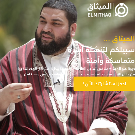
الميثاق ...
سبيلكم لتنشئة أسرة
متماسكة وآمنة
دورنا هو المساهمة في تمتين العلاقات الأسرية وحل المشاكل المتعلقة بها
من خلال الاستشارات المباشرة و تنشئة أسرة متماسكة وفي وسط آمن
احجز استشارتك الأن !