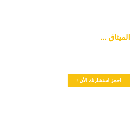
الميثاق ...
سبيلكم لتنشئة أسرة
متماسكة وآمنة
دورنا هو المساهمة في تمتين العلاقات الأسرية وحل المشاكل المتعلقة بها
من خلال الاستشارات المباشرة و تنشئة أسرة متماسكة وفي وسط آمن
احجز استشارتك الأن !