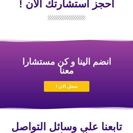
احجز استشارتك الأن !
انضم الينا و كن مستشارا
معنا
سجل الان !
تابعنا على وسائل التواصل