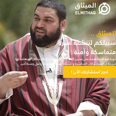
الميثاق ...
سبيلكم لتنشئة أسرة
متماسكة وآمنة
دورنا هو المساهمة في تمتين العلاقات الأسرية وحل المشاكل المتعلقة بها
من خلال الاستشارات المباشرة و تنشئة أسرة متماسكة وفي وسط آمن
احجز استشارتك الأن !