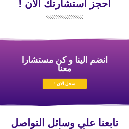
احجز استشارتك الأن !
انضم الينا و كن مستشارا
معنا
سجل الان !
تابعنا على وسائل التواصل