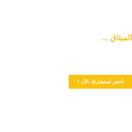
الميثاق ...
سبيلكم لتنشئة أسرة
متماسكة وآمنة
دورنا هو المساهمة في تمتين العلاقات الأسرية وحل المشاكل المتعلقة بها
من خلال الاستشارات المباشرة و تنشئة أسرة متماسكة وفي وسط آمن
احجز استشارتك الأن !