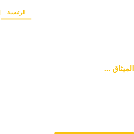
الرئيسية
الميثاق ...
سبيلكم لتنشئة أسرة
متماسكة وآمنة
دورنا هو المساهمة في تمتين العلاقات الأسرية وحل المشاكل المتع
من خلال الاستشارات المباشرة و تنشئة أسرة متماسكة وفي وس