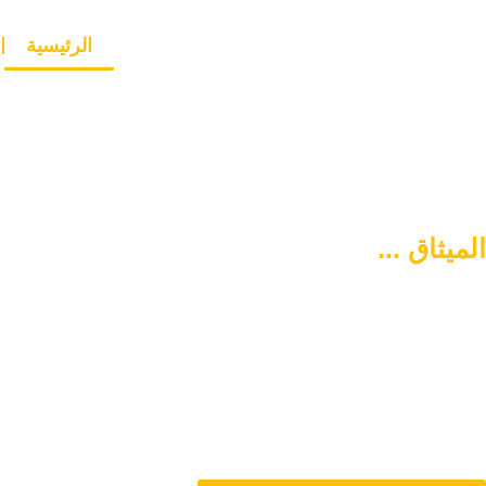
الرئيسية
الميثاق ...
سبيلكم لتنشئة أسرة
متماسكة وآمنة
دورنا هو المساهمة في تمتين العلاقات الأسرية وحل المشاكل المتع
من خلال الاستشارات المباشرة و تنشئة أسرة متماسكة وفي وس