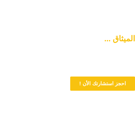
الميثاق ...
سبيلكم لتنشئة أسرة
متماسكة وآمنة
دورنا هو المساهمة في تمتين العلاقات الأسرية وحل المشاكل المتعلقة بها
من خلال الاستشارات المباشرة و تنشئة أسرة متماسكة وفي وسط آمن
احجز استشارتك الأن !