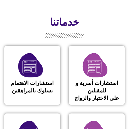
خدماتنا
استشارات أسرية و
استشارات الاهتمام
للمقبلين
بسلوك بالمراهقين
على الاختيار والزواج