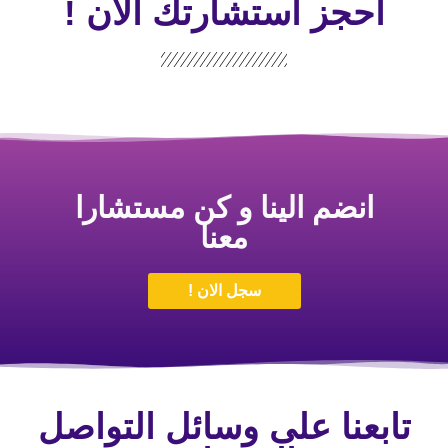
احجز استشارتك الأن !
انضم الينا و كن مستشارا
معنا
سجل الان !
تابعنا على وسائل التواصل