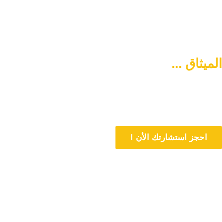
الميثاق ...
سبيلكم لتنشئة أسرة
متماسكة وآمنة
دورنا هو المساهمة في تمتين العلاقات الأسرية وحل المشاكل المتعلقة بها
من خلال الاستشارات المباشرة و تنشئة أسرة متماسكة وفي وسط آمن
احجز استشارتك الأن !