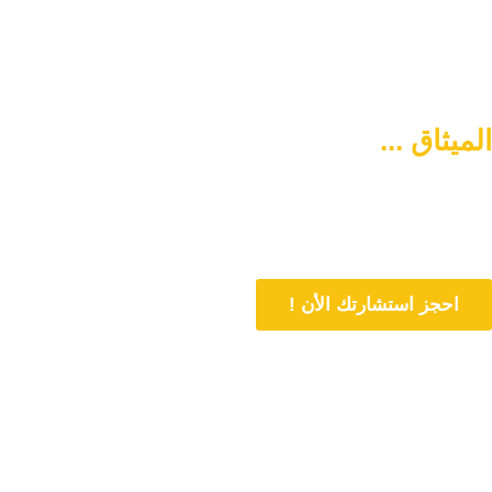
الميثاق ...
سبيلكم لتنشئة أسرة
متماسكة وآمنة
دورنا هو المساهمة في تمتين العلاقات الأسرية وحل المشاكل المتعلقة بها
من خلال الاستشارات المباشرة و تنشئة أسرة متماسكة وفي وسط آمن
احجز استشارتك الأن !