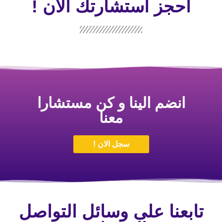
احجز استشارتك الأن !
انضم الينا و كن مستشارا
معنا
سجل الان !
تابعنا على وسائل التواصل