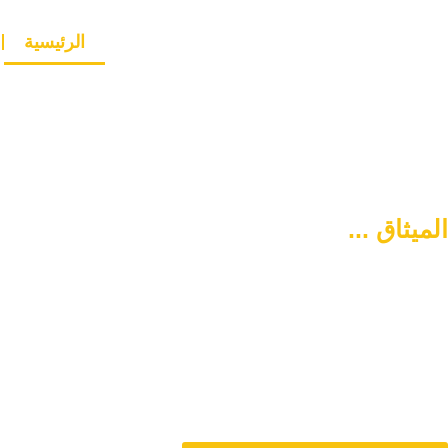
الرئيسية
الميثاق ...
سبيلكم لتنشئة أسرة
متماسكة وآمنة
دورنا هو المساهمة في تمتين العلاقات الأسرية وحل المشاكل المتع
من خلال الاستشارات المباشرة و تنشئة أسرة متماسكة وفي وس