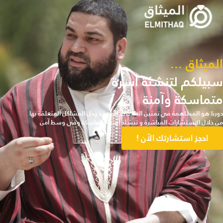
الميثاق ...
سبيلكم لتنشئة أسرة
متماسكة وآمنة
دورنا هو المساهمة في تمتين العلاقات الأسرية وحل المشاكل المتعلقة بها
من خلال الاستشارات المباشرة و تنشئة أسرة متماسكة وفي وسط آمن
احجز استشارتك الأن !