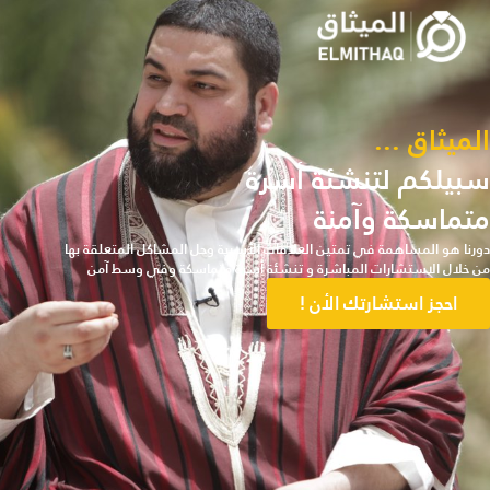
الميثاق ...
سبيلكم لتنشئة أسرة
متماسكة وآمنة
دورنا هو المساهمة في تمتين العلاقات الأسرية وحل المشاكل المتعلقة بها
من خلال الاستشارات المباشرة و تنشئة أسرة متماسكة وفي وسط آمن
احجز استشارتك الأن !