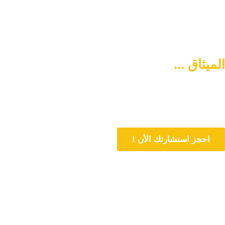
الميثاق ...
سبيلكم لتنشئة أسرة
متماسكة وآمنة
دورنا هو المساهمة في تمتين العلاقات الأسرية وحل المشاكل المتعلقة بها
من خلال الاستشارات المباشرة و تنشئة أسرة متماسكة وفي وسط آمن
احجز استشارتك الأن !