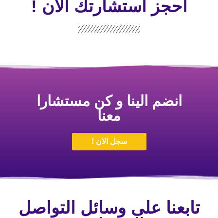
احجز استشارتك الأن !
انضم الينا و كن مستشارا
معنا
سجل الان !
تابعنا على وسائل التواصل