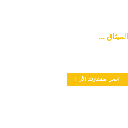
الميثاق ...
سبيلكم لتنشئة أسرة
متماسكة وآمنة
دورنا هو المساهمة في تمتين العلاقات الأسرية وحل المشاكل المتعلقة بها
من خلال الاستشارات المباشرة و تنشئة أسرة متماسكة وفي وسط آمن
احجز استشارتك الأن !