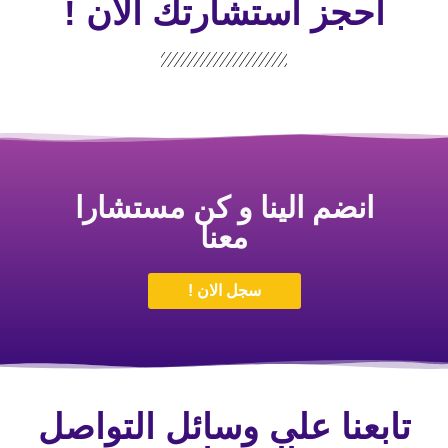
احجز استشارتك الأن !
انضم الينا و كن مستشارا
معنا
سجل الان !
تابعنا على وسائل التواصل