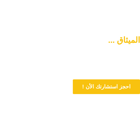
الميثاق ...
سبيلكم لتنشئة أسرة
متماسكة وآمنة
دورنا هو المساهمة في تمتين العلاقات الأسرية وحل المشاكل المتعلقة بها
من خلال الاستشارات المباشرة و تنشئة أسرة متماسكة وفي وسط آمن
احجز استشارتك الأن !