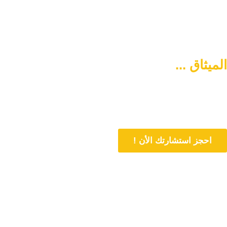
الميثاق ...
سبيلكم لتنشئة أسرة
متماسكة وآمنة
دورنا هو المساهمة في تمتين العلاقات الأسرية وحل المشاكل المتعلقة بها
من خلال الاستشارات المباشرة و تنشئة أسرة متماسكة وفي وسط آمن
احجز استشارتك الأن !