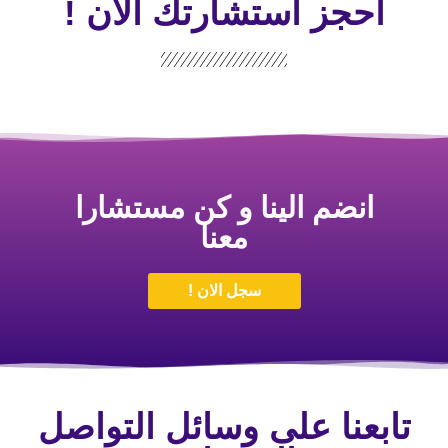
احجز استشارتك الأن !
انضم الينا و كن مستشارا
معنا
سجل الان !
تابعنا على وسائل التواصل