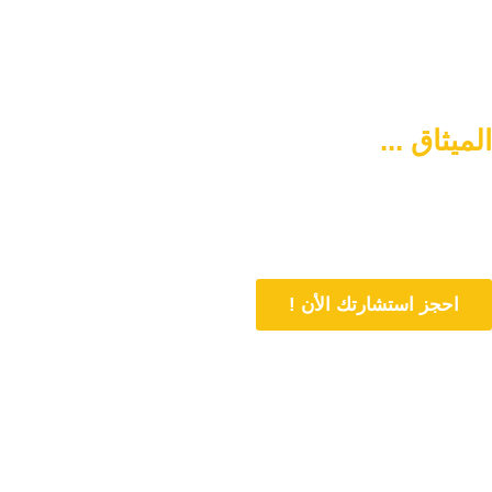
الميثاق ...
سبيلكم لتنشئة أسرة
متماسكة وآمنة
دورنا هو المساهمة في تمتين العلاقات الأسرية وحل المشاكل المتعلقة بها
من خلال الاستشارات المباشرة و تنشئة أسرة متماسكة وفي وسط آمن
احجز استشارتك الأن !