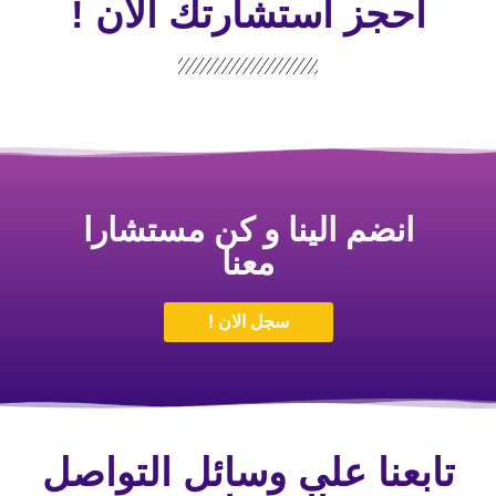
احجز استشارتك الأن !
انضم الينا و كن مستشارا
معنا
سجل الان !
تابعنا على وسائل التواصل