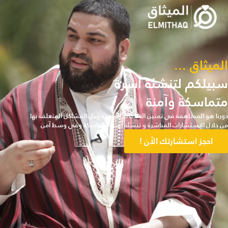
الميثاق ...
سبيلكم لتنشئة أسرة
متماسكة وآمنة
دورنا هو المساهمة في تمتين العلاقات الأسرية وحل المشاكل المتعلقة بها
من خلال الاستشارات المباشرة و تنشئة أسرة متماسكة وفي وسط آمن
احجز استشارتك الأن !