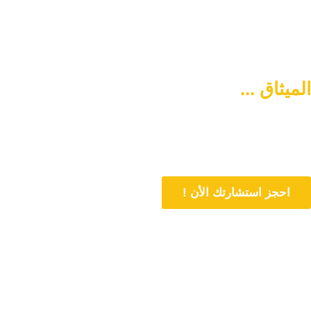
الميثاق ...
سبيلكم لتنشئة أسرة
متماسكة وآمنة
دورنا هو المساهمة في تمتين العلاقات الأسرية وحل المشاكل المتعلقة بها
من خلال الاستشارات المباشرة و تنشئة أسرة متماسكة وفي وسط آمن
احجز استشارتك الأن !