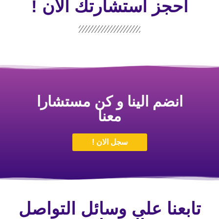
احجز استشارتك الأن !
انضم الينا و كن مستشارا
معنا
سجل الان !
تابعنا على وسائل التواصل