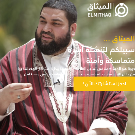
الميثاق ...
سبيلكم لتنشئة أسرة
متماسكة وآمنة
دورنا هو المساهمة في تمتين العلاقات الأسرية وحل المشاكل المتعلقة بها
من خلال الاستشارات المباشرة و تنشئة أسرة متماسكة وفي وسط آمن
احجز استشارتك الأن !