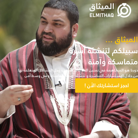
الميثاق ...
سبيلكم لتنشئة أسرة
متماسكة وآمنة
دورنا هو المساهمة في تمتين العلاقات الأسرية وحل المشاكل المتعلقة بها
من خلال الاستشارات المباشرة و تنشئة أسرة متماسكة وفي وسط آمن
احجز استشارتك الأن !