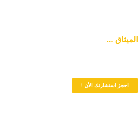
الميثاق ...
سبيلكم لتنشئة أسرة
متماسكة وآمنة
دورنا هو المساهمة في تمتين العلاقات الأسرية وحل المشاكل المتعلقة بها
من خلال الاستشارات المباشرة و تنشئة أسرة متماسكة وفي وسط آمن
احجز استشارتك الأن !