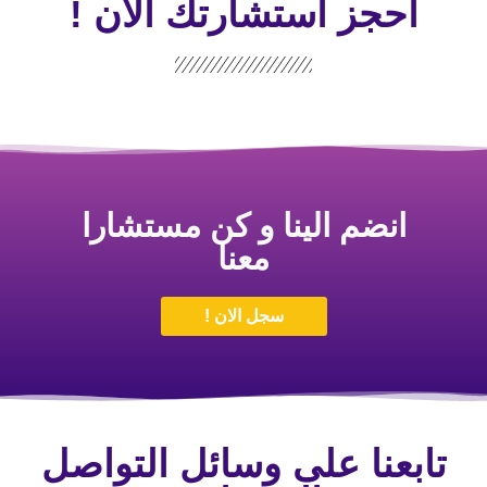
احجز استشارتك الأن !
انضم الينا و كن مستشارا
معنا
سجل الان !
تابعنا على وسائل التواصل