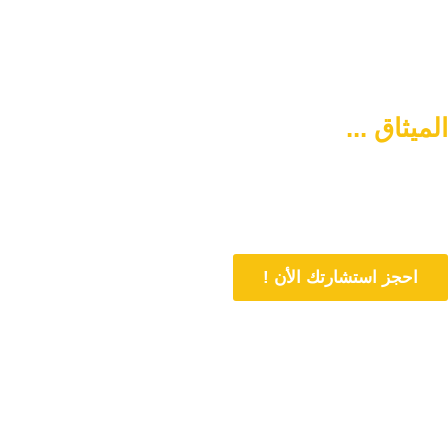
الميثاق ...
سبيلكم لتنشئة أسرة
متماسكة وآمنة
دورنا هو المساهمة في تمتين العلاقات الأسرية وحل المشاكل المتعلقة بها
من خلال الاستشارات المباشرة و تنشئة أسرة متماسكة وفي وسط آمن
احجز استشارتك الأن !