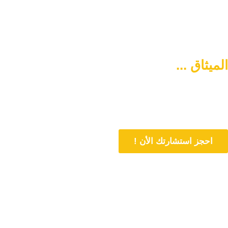
الميثاق ...
سبيلكم لتنشئة أسرة
متماسكة وآمنة
دورنا هو المساهمة في تمتين العلاقات الأسرية وحل المشاكل المتعلقة بها
من خلال الاستشارات المباشرة و تنشئة أسرة متماسكة وفي وسط آمن
احجز استشارتك الأن !