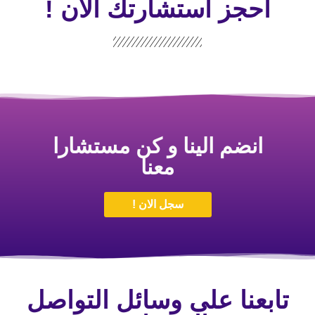
احجز استشارتك الأن !
انضم الينا و كن مستشارا
معنا
سجل الان !
تابعنا على وسائل التواصل