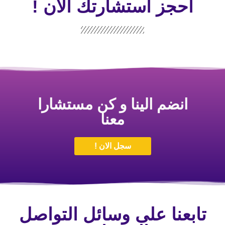
احجز استشارتك الأن !
انضم الينا و كن مستشارا
معنا
سجل الان !
تابعنا على وسائل التواصل