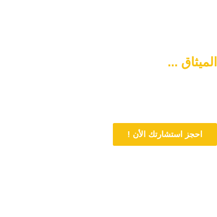
الميثاق ...
سبيلكم لتنشئة أسرة
متماسكة وآمنة
دورنا هو المساهمة في تمتين العلاقات الأسرية وحل المشاكل المتعلقة بها
من خلال الاستشارات المباشرة و تنشئة أسرة متماسكة وفي وسط آمن
احجز استشارتك الأن !