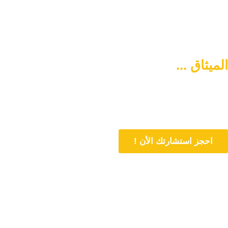
الميثاق ...
سبيلكم لتنشئة أسرة
متماسكة وآمنة
دورنا هو المساهمة في تمتين العلاقات الأسرية وحل المشاكل المتعلقة بها
من خلال الاستشارات المباشرة و تنشئة أسرة متماسكة وفي وسط آمن
احجز استشارتك الأن !