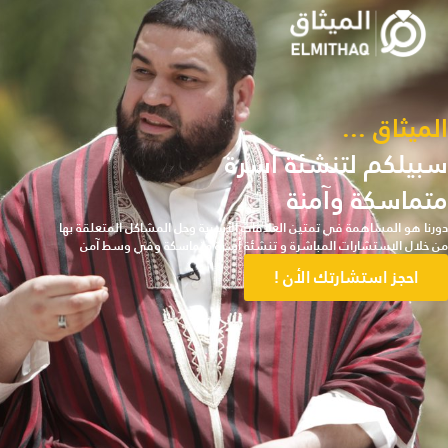
الميثاق ...
سبيلكم لتنشئة أسرة
متماسكة وآمنة
دورنا هو المساهمة في تمتين العلاقات الأسرية وحل المشاكل المتعلقة بها
من خلال الاستشارات المباشرة و تنشئة أسرة متماسكة وفي وسط آمن
احجز استشارتك الأن !