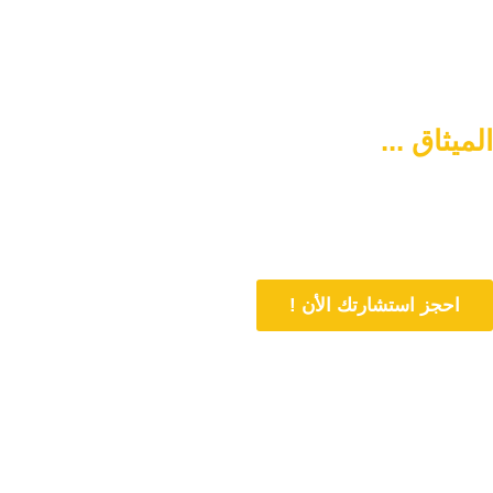
الميثاق ...
سبيلكم لتنشئة أسرة
متماسكة وآمنة
دورنا هو المساهمة في تمتين العلاقات الأسرية وحل المشاكل المتعلقة بها
من خلال الاستشارات المباشرة و تنشئة أسرة متماسكة وفي وسط آمن
احجز استشارتك الأن !