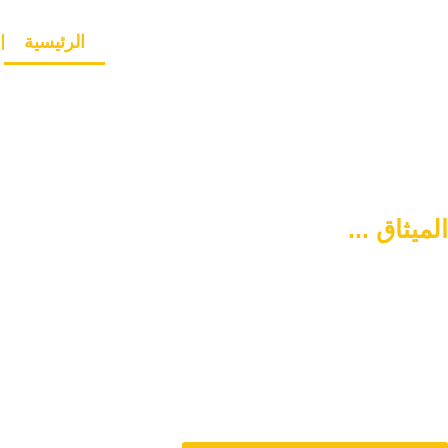
الرئيسية
الميثاق ...
سبيلكم لتنشئة أسرة
متماسكة وآمنة
دورنا هو المساهمة في تمتين العلاقات الأسرية وحل المشاكل المتع
من خلال الاستشارات المباشرة و تنشئة أسرة متماسكة وفي وس