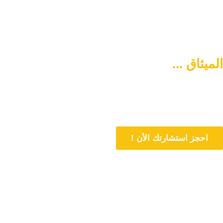
الميثاق ...
سبيلكم لتنشئة أسرة
متماسكة وآمنة
دورنا هو المساهمة في تمتين العلاقات الأسرية وحل المشاكل المتعلقة بها
من خلال الاستشارات المباشرة و تنشئة أسرة متماسكة وفي وسط آمن
احجز استشارتك الأن !