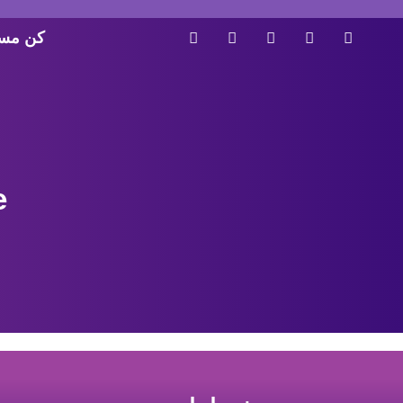
كن مست
e