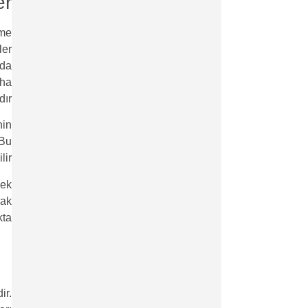
er
eme
ler
nda
aha
ır.
nin
 Bu
ir.
 ek
rak
ta:
ir.