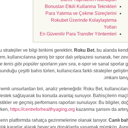
Bonusları Etkili Kullanma Teknikleri
Para Yatırma ve Çekme Süreçlerini
Rokubet Üzerinde Kolaylaştırma
Yolları
En Güvenilir Para Transfer Yöntemleri
ratejiler ve bilgi birikimi gerektirir.
Roku Bet
, bu alanda kend
orm, kullanıcılarına geniş bir spor dalı yelpazesi sunarak, her ze
e tenis gibi popüler sporların yanı sıra
, e-spor ve sanal sporlar g
duğu çeşitli bahis türleri, kullanıcılara farklı stratejiler gelişti
imkanı tanıy
mli unsurlardan biri, analiz yeteneğidir. Roku Bet, kullanıcılar
destek sağlayarak bu konuda avantaj sunuyor. Bahisçilerin maçl
istikler ve geçmiş performans raporları sunuluyor. Bu bilgiler, do
rken,
https://centreforhealthyaging.org
kazanma şansını da artırıy
lerin platformda rahatça gezinmelerine olanak tanıyor.
Canlı ba
nlık kararlar alarak heyecanı doruklarda yaşamak mümkün. Ayrı